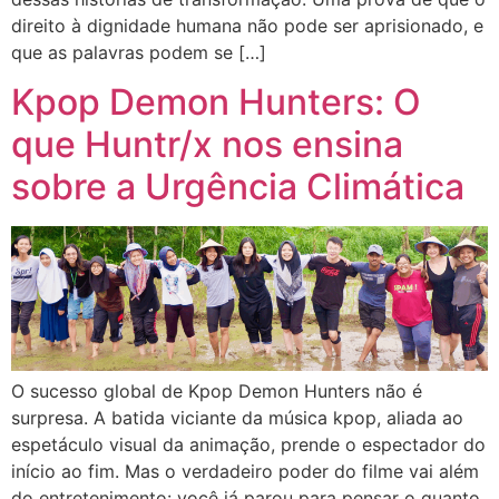
direito à dignidade humana não pode ser aprisionado, e
que as palavras podem se […]
Kpop Demon Hunters: O
que Huntr/x nos ensina
sobre a Urgência Climática
O sucesso global de Kpop Demon Hunters não é
surpresa. A batida viciante da música kpop, aliada ao
espetáculo visual da animação, prende o espectador do
início ao fim. Mas o verdadeiro poder do filme vai além
do entretenimento: você já parou para pensar o quanto