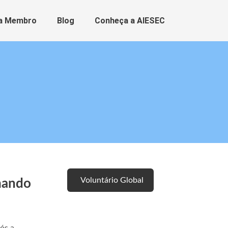
a Membro
Blog
Conheça a AIESEC
Voluntário Global
mando
Talento Global