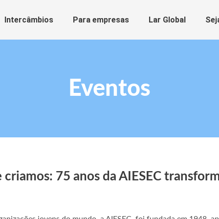
Intercâmbios
Para empresas
Lar Global
Sej
Eventos
 criamos: 75 anos da AIESEC transfor