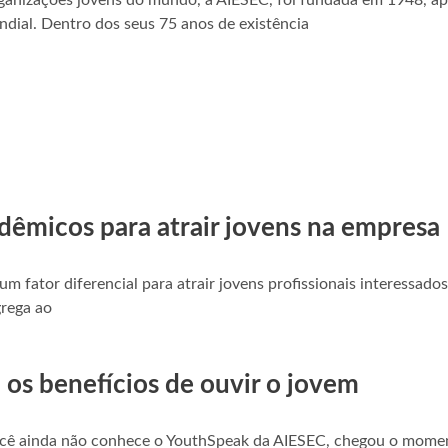
anizações jovens do mundo, a AIESEC, foi fundada em 1948, ap
ial. Dentro dos seus 75 anos de existência
dêmicos para atrair jovens na empresa
 fator diferencial para atrair jovens profissionais interessado
grega ao
 os benefícios de ouvir o jovem
cê ainda não conhece o YouthSpeak da AIESEC, chegou o mome