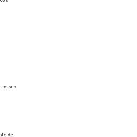
ós a
Professor Global
Faça Parte
s em sua
nto de