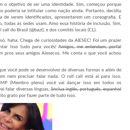
m o objetivo de ser uma identidade. Sim, começou porque
o poderia se intitular como nação ainda. Portanto, decidiu
 de serem identificados, apresentarem um coreografia. E
, todas as sedes usam. Amo essa história de inclusão. Sim,
l call
do Brasil (@bazi), e dos comitês locais (CL).
 só, haha. Chega de curiosidades da AIESEC! Foi um prazer
ntar isso tudo para vocês!
Amigos, me entendam, porfa!
 pros seus amigos Aiesecos. Me conta o que você achou
e você pode se desenvolver de diversas formas e além de
 nem precisar falar nada. O roll call está ai para isso.
MP (Membro pleno) você vai dançar isso em todos os
ai falar diversas línguas,
(inclua inglês, português, espanhol
ito grato por fazer parte de tudo isso.