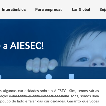
Intercâmbios
Para empresas
Lar Global
Sej
 a AIESEC!
s algumas curiosidades sobre a AIESEC. Sim, temos várias
zação
e um tanto quanto excêntricos haha
. Mas, somos uma
pouco de lado e falar das curiosidades. Garanto que vocês