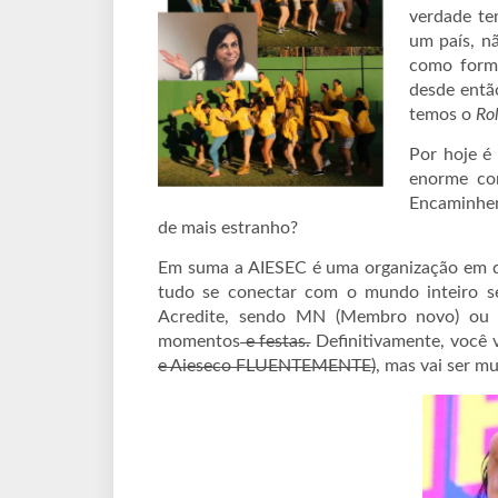
verdade te
um país, nã
como forma
desde então
temos o
Rol
Por hoje é
enorme co
Encaminhem
de mais estranho?
Em suma a AIESEC é uma organização em qu
tudo se conectar com o mundo inteiro sem
Acredite, sendo MN (Membro novo) ou 
momentos
e festas.
Definitivamente, você v
e Aieseco FLUENTEMENTE)
, mas vai ser mu