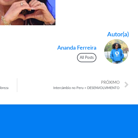
Autor(a)
Ananda Ferreira
All Posts
PRÓXIMO
obreza
Intercâmbio no Peru = DESENVOLVIMENTO