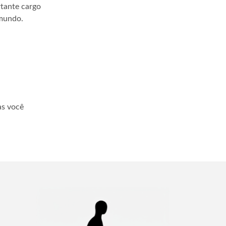
tante cargo
 mundo.
as você
Próximas »