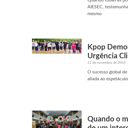
Quando todas as po
AIESEC, testemunha
mesmo
Kpop Demon 
Urgência Cl
21 de novembro de 2025
O sucesso global de
aliada ao espetácul
Quando o mun
de um inter