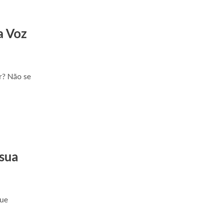
a Voz
r? Não se
 sua
que