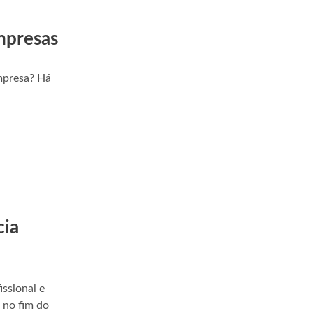
mpresas
empresa? Há
cia
issional e
 no fim do