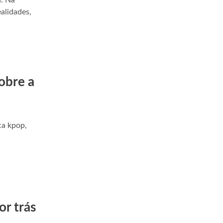
a. Na
alidades,
Professor Global
Faça Parte
obre a
ca kpop,
or trás