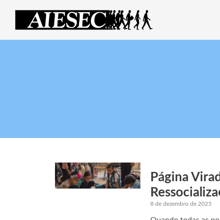
Página Vira
Ressocializ
8 de dezembro de 2025