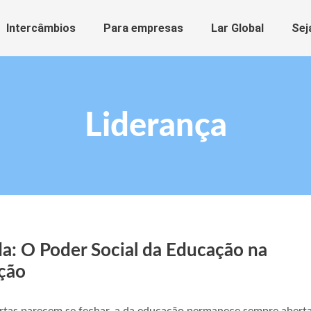
Intercâmbios
Para empresas
Lar Global
Sej
Liderança
da: O Poder Social da Educação na
ação