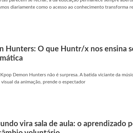
rtas parecem se fechar, a da educação permanece sempre abert
mos diariamente como o acesso ao conhecimento transforma re
Hunters: O que Huntr/x nos ensina s
imática
 Kpop Demon Hunters não é surpresa. A batida viciante da músi
o visual da animação, prende o espectador
do vira sala de aula: o aprendizado p
câmbio voluntário