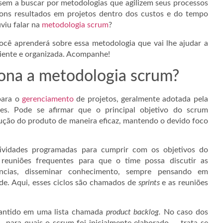
em a buscar por metodologias que agilizem seus processos
ons resultados em projetos dentro dos custos e do tempo
viu falar na
metodologia scrum
?
você aprenderá sobre essa metodologia que vai lhe ajudar a
ciente e organizada. Acompanhe!
ona a metodologia scrum?
 para o
gerenciamento
de projetos, geralmente adotada pela
res. Pode se afirmar que o principal objetivo do scrum
olução do produto de maneira eficaz, mantendo o devido foco
tividades programadas para cumprir com os objetivos do
 reuniões frequentes para que o time possa discutir as
iências, disseminar conhecimento, sempre pensando em
de. Aqui, esses ciclos são chamados de
sprints
e as reuniões
mantido em uma lista chamada
product backlog.
No caso dos
 para quais o scrum foi inicialmente elaborado — trata-se