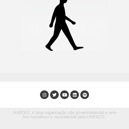
A AIESEC é uma organização não governamental e sem
fins lucrativos e reconhecida pela UNESCO.