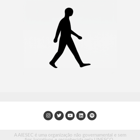
A AIESEC é uma organização não governamental e sem
fins lucrativos e reconhecida pela UNESCO.