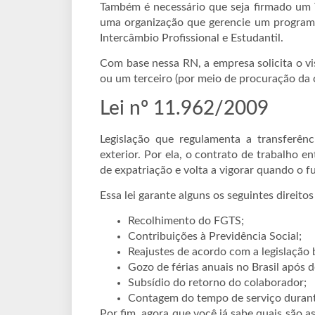
Também é necessário que seja firmado um
uma organização que gerencie um programa
Intercâmbio Profissional e Estudantil.
Com base nessa RN, a empresa solicita o vi
ou um terceiro (por meio de procuração da
Lei nº 11.962/2009
Legislação que regulamenta a transferênc
exterior. Por ela, o contrato de trabalho
de expatriação e volta a vigorar quando o fu
Essa lei garante alguns os seguintes direitos
Recolhimento do FGTS;
Contribuições à Previdência Social;
Reajustes de acordo com a legislação b
Gozo de férias anuais no Brasil após d
Subsídio do retorno do colaborador;
Contagem do tempo de serviço durante a
Por fim, agora que você já sabe quais são a