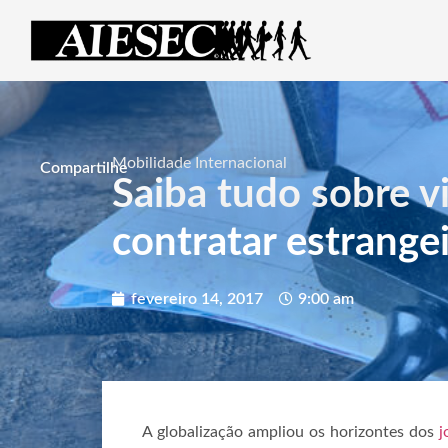
Mobilidade Internacional
Compartilhe
Saiba tudo sobre v
contratar estrange
fevereiro 14, 2017
9:00 am
A globalização ampliou os horizontes dos
j