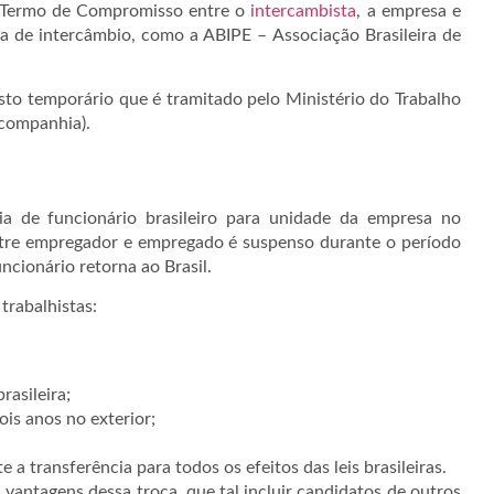
 Termo de Compromisso entre o
intercambista
, a empresa e
 de intercâmbio, como a ABIPE – Associação Brasileira de
sto temporário que é tramitado pelo Ministério do Trabalho
 companhia).
ia de funcionário brasileiro para unidade da empresa no
 entre empregador e empregado é suspenso durante o período
ncionário retorna ao Brasil.
 trabalhistas:
rasileira;
ois anos no exterior;
 transferência para todos os efeitos das leis brasileiras.
s vantagens dessa troca, que tal incluir candidatos de outros