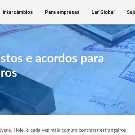
Intercâmbios
Para empresas
Lar Global
Sej
istos e acordos para
iros
ovens
. Hoje, é cada vez mais comum contratar estrangeiros