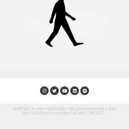
A AIESEC é uma organização não governamental e sem
fins lucrativos e reconhecida pela UNESCO.