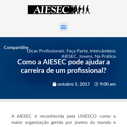
Compartilhe
Dicas Profissionais
,
Faça Parte
,
Intercâmbios
AIESEC
,
Jovens
,
Na Prática
Como a AIESEC pode ajudar a
carreira de um profissional?
outubro 5, 2017
9:00 am
A AIESEC é reconhecida pela UNESCO como a
maior organização gerida por jovens do mundo e