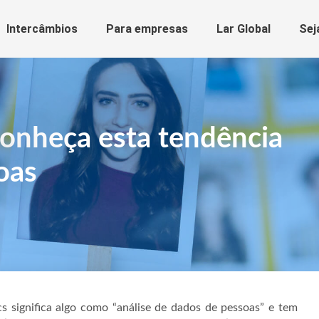
Intercâmbios
Para empresas
Lar Global
Sej
conheça esta tendência
oas
cs significa algo como “análise de dados de pessoas” e tem