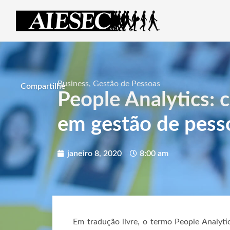
Business
,
Gestão de Pessoas
Compartilhe
People Analytics: 
em gestão de pess
janeiro 8, 2020
8:00 am
Em tradução livre, o termo People Analyti