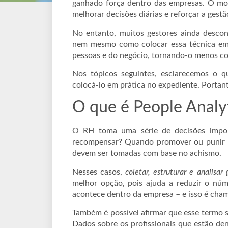
ganhado força dentro das empresas. O moti
melhorar decisões diárias e reforçar a gestã
No entanto, muitos gestores ainda desco
nem mesmo como colocar essa técnica em 
pessoas e do negócio, tornando-o menos co
Nos tópicos seguintes, esclarecemos o q
colocá-lo em prática no expediente. Portant
O que é People Analy
O RH toma uma série de decisões impor
recompensar? Quando promover ou punir 
devem ser tomadas com base no achismo.
Nesses casos,
coletar, estruturar e analisar
g
melhor opção, pois ajuda a reduzir o núm
acontece dentro da empresa – e isso é cham
Também é possível afirmar que esse termo s
Dados sobre os profissionais que estão de