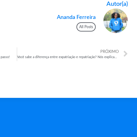
Autor(a)
Ananda Ferreira
All Posts
PRÓXIMO
 passo!
Você sabe a diferença entre expatriação e repatriação? Nós explicamos!